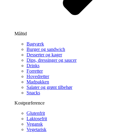
Måltid
Bagværk
Burger og sandwich
Desserter og kager
Dips, dressinger og saucer
Drinks
Forretter
Hovedretter
Madpakken
Salater og grønt tilbehør
Snacks
Kostpræference
Glutenfrit
Laktosefrit
Vegansk
Vegetarisk