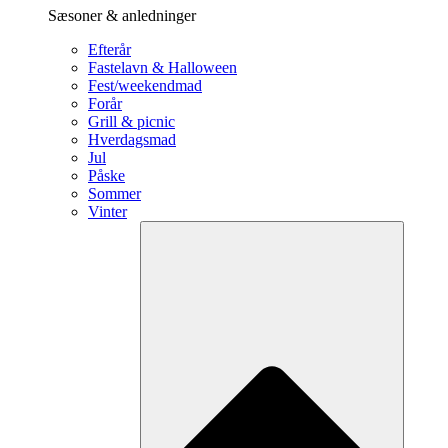
Sæsoner & anledninger
Efterår
Fastelavn & Halloween
Fest/weekendmad
Forår
Grill & picnic
Hverdagsmad
Jul
Påske
Sommer
Vinter