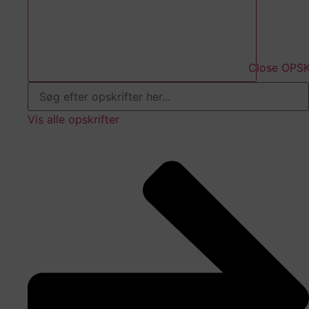
Close OPS
Search
...
Vis alle opskrifter