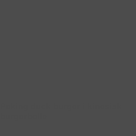
Peking duck burger i kinesisk
burgerbolle