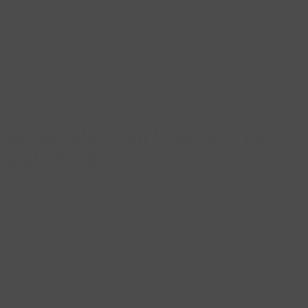
Hønsesalat – en klassiker på
påskebordet