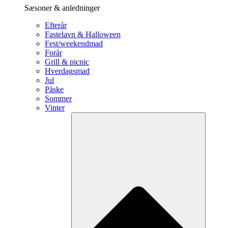
Sæsoner & anledninger
Efterår
Fastelavn & Halloween
Fest/weekendmad
Forår
Grill & picnic
Hverdagsmad
Jul
Påske
Sommer
Vinter