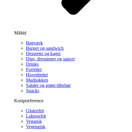
Måltid
Bagværk
Burger og sandwich
Desserter og kager
Dips, dressinger og saucer
Drinks
Forretter
Hovedretter
Madpakken
Salater og grønt tilbehør
Snacks
Kostpræference
Glutenfrit
Laktosefrit
Vegansk
Vegetarisk