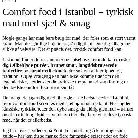
Comfort food i Istanbul – tyrkisk
mad med sjæl & smag
Nogle gange har man bare brug for mad, der føles som et stort varmt
kram. Mad der går lige i hjertet og får dig til at læne dig tilbage og
sukke af velvære. Det er præcis det, tyrkisk comfort food kan.
I Istanbul finder du restauranter og spisehuse, hvor du kan mæske
dig i
silkebløde puréer, brunet smør, langtidsbraiserede
kødretter
og
sprøde etli ekmek
, der smager af kærlighed og
tradition. Og selvfølgelig kan man ikke komme udenom den
legendariske, verdenskendte tyrkiske morgenmad som for mig er
den bedste comfort food man kan få!
Denne guide tager dig med til nogle af de bedste steder i Istanbul,
hvor comfort food serveres med sjæl og moderne kant. Her møder
klassiske tyrkiske retter den dybe smag, du aldrig glemmer – uanset
om du er til tungt kød, olivenolie-retter eller bare vil opleve tyrkisk
mad, når det er allerbedst.
Jeg har lavet 2 videoer på Youtube som du også kan bruge som
guide – her kan du se mange flere fantastiske spisesteder og fede