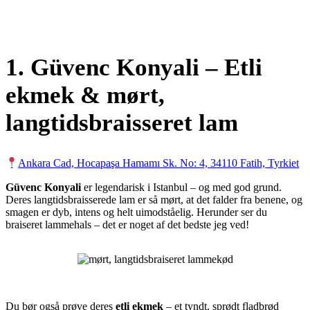
1.
Güvenc Konyali – Etli
ekmek & mørt,
langtidsbraisseret lam
Ankara Cad, Hocapaşa Hamamı Sk. No: 4, 34110 Fatih, Tyrkiet
Güvenc Konyali
er legendarisk i Istanbul – og med god grund.
Deres langtidsbraisserede lam er så mørt, at det falder fra benene, og
smagen er dyb, intens og helt uimodståelig. Herunder ser du
braiseret lammehals – det er noget af det bedste jeg ved!
Du bør også prøve deres
etli ekmek
– et tyndt, sprødt fladbrød