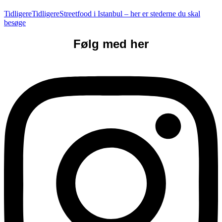
Tidligere
Tidligere
Streetfood i Istanbul – her er stederne du skal
besøge
Følg med her