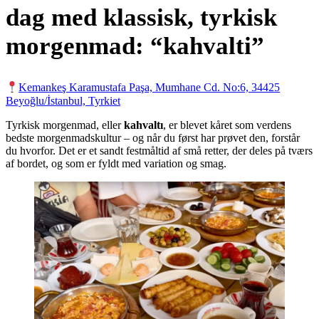
dag med klassisk, tyrkisk
morgenmad: “kahvalti”
Kemankeş Karamustafa Paşa, Mumhane Cd. No:6, 34425
Beyoğlu/İstanbul, Tyrkiet
Tyrkisk morgenmad, eller
kahvaltı
, er blevet kåret som verdens
bedste morgenmadskultur – og når du først har prøvet den, forstår
du hvorfor. Det er et sandt festmåltid af små retter, der deles på tværs
af bordet, og som er fyldt med variation og smag.