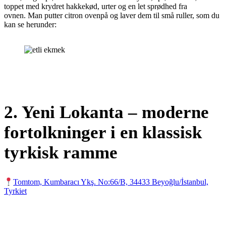
toppet med krydret hakkekød, urter og en let sprødhed fra
ovnen. Man putter citron ovenpå og laver dem til små ruller, som du
kan se herunder:
2.
Yeni Lokanta – moderne
fortolkninger i en klassisk
tyrkisk ramme
Tomtom, Kumbaracı Ykş. No:66/B, 34433 Beyoğlu/İstanbul,
Tyrkiet