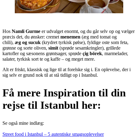
Hos
Namli Gurme
er udvalget enormt, og du går selv op og vælger
præcis det, du ønsker: cremet
menemen
(æg med tomat og
chili),
æg og sucuk
(krydret tyrkisk pølse), fyldige oste som feta,
grønne og sorte oliven,
simit
(sprøde sesamkringler), grillede
kartofler og sæsonens grøntsager, sprøde
çig börek
, marmelader,
salater, tyrkisk sort te og kaffe – og meget mere.
Alt er friskt, klassisk og lige til at forelske sig i. En oplevelse, der i
sig selv er grund nok til at stå tidligt op i Istanbul.
Få mere Inspiration til din
rejse til Istanbul her:
Se også mine indlæg:
Street food i Istanbul – 5 autentiske smagsoplevelser